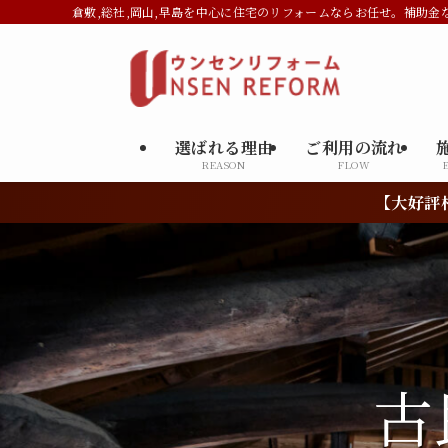
倉敷,総社,岡山,早島を中心に住宅のリフォームならお任せ。補助金
選ばれる理由
ご利用の流れ
REASON
FLOW
【大好評相談会】 補助金や助成金を活用した
水
古