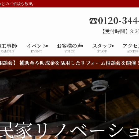
などのご相談も歓迎。
☎0120-344
【受付時間】8:30
施工事例
イベント
お客様の声
スタッフ
アクセ
EXAMPLE
EVENT
VOICE
STAFF
ACCESS
リフォーム相談会を開催！やりたかったリフォームがお得にで
まわりのリフォ
民家リノベーシ