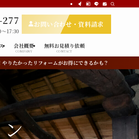
-277
お問い合わせ・資料請求
～17:30
ス
会社概要
無料お見積り依頼
COMPANY
CONTACT
きるかも？
ーム
ョン