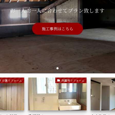
のウンセンリフ
お一人お一人に合わせてプラン致します
補助金や助成金のご案内も致します
CMでおなじみの運船建設のリフォーム部
施工事例はこちら
施工事例はこちら
施工事例はこちら
介護リフォーム
洗面所リフォーム