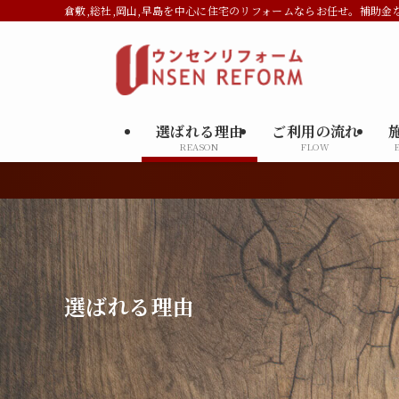
倉敷,総社,岡山,早島を中心に住宅のリフォームならお任せ。補助金
選ばれる理由
ご利用の流れ
REASON
FLOW
【大好評相談
選ばれる理由