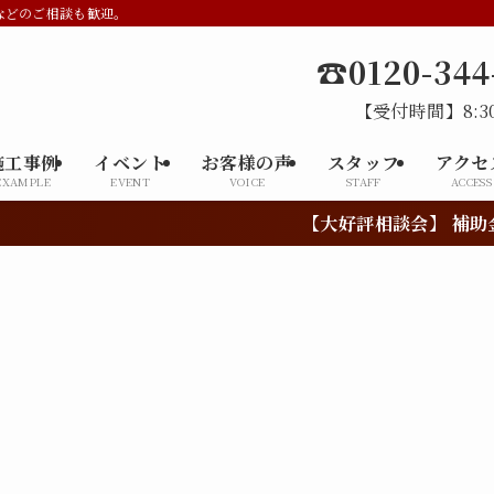
などのご相談も歓迎。
☎0120-344
【受付時間】8:30
施工事例
イベント
お客様の声
スタッフ
アクセ
EXAMPLE
EVENT
VOICE
STAFF
ACCESS
【大好評相談会】 補助金や助成金を活用したリ