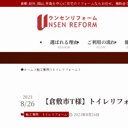
倉敷,総社,岡山,早島を中心に住宅のリフォームならお任せ。補助金
選ばれる理由
ご利用の流れ
REASON
FLOW
ホーム
施工事例
トイレリフォーム
2023
【倉敷市T様】トイレリフ
8/26
施工事例
トイレリフォーム
2023年8月26日