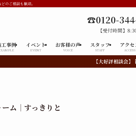
などのご相談も歓迎。
☎0120-344
【受付時間】8:30
施工事例
イベント
お客様の声
スタッフ
アクセ
EXAMPLE
EVENT
VOICE
STAFF
ACCESS
【大好評相談会】 補助金や
ォーム｜すっきりと